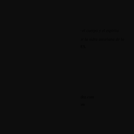
La comida tradicional asturiana repone el cuerpo y el espíritu.
«La verdadera sabiduría está en diferenciar la sidra asturiana de la
vasca.»
-SÓCRATES.
Contacto
968 44 91 61
669 546 284
contacto@casamenendez.com
casamenendez.com
Localización