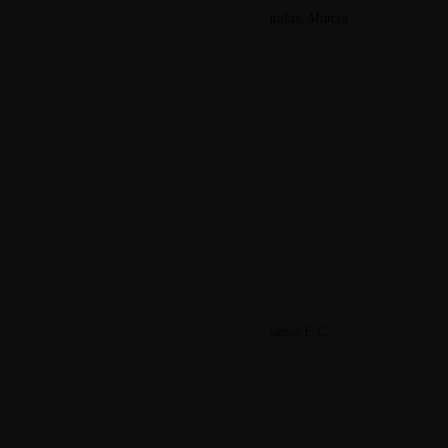
C. Reina Sofía, 4, 30880 Águilas, Murcia
Inicio
Carta
Eventos
Blog
Contacto
Lunes y martes cerrado, excepto festivos
© Copyright Casa Menéndez - Creado. por Kosmos E.C.