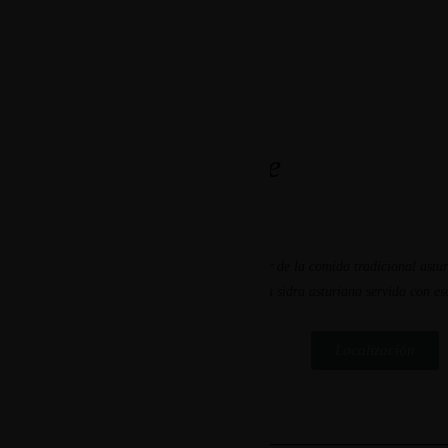
Visita
Nuestro Restaurante
En Casa Menéndez podrás degustar lo mejor de la comida tradicional asturi
pescados, postres y no olvides probar nuestra sidra asturiana servida con es
Localización