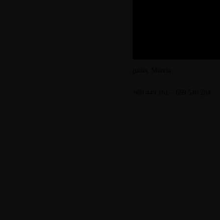
febrero 2024
CATEGORIES
2024
Uncategorized
MENÚ
C/ Reina Sofía, 4, 30880 Águilas, Murcia
LLAMAR SIEMPRE PARA RESERVAR 968 449 161 – 669 546 284
Premios