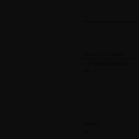
La comida tradicional asturiana repone el cuerpo y el espíritu.
«La verdadera sabiduría está en diferenciar la sidra asturiana de la
vasca.»
-SÓCRATES.
Contacto
968 44 91 61
669 546 284
contacto@casamenendez.com
casamenendez.com