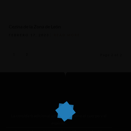
Cezina de la Zona de León
FEBRERO 17, 2023
READ MORE
1
2
Page 2 of 2
La comida tradicional asturiana repone el cuerpo y el
espíritu.