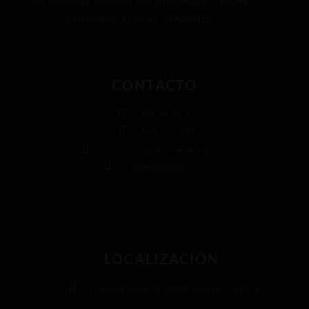
«La verdadera sabiduría está en diferenciar la sidra
asturiana de la vasca.»
-SÓCRATES.
CONTACTO
968 44 91 61
669 546 284
contacto@casamenendez.com
casamenendez.com
LOCALIZACIÓN
C. Reina Sofía, 4, 30880 Águilas, Murcia