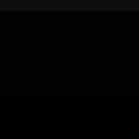
La comida tradicional asturiana repone el cuerpo y el
espíritu.
«La verdadera sabiduría está en diferenciar la sidra
asturiana de la vasca.»
-SÓCRATES.