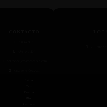
CONTACTO
LOC
968 44 91 61
C. Reina So
669 546 284
contacto@casamenendez.com
casamenendez.com
Inicio
Carta
Eventos
Blog
Contacto