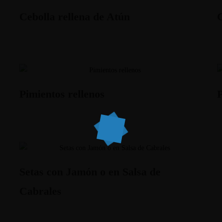
Cebolla rellena de Atún
C
Pimientos rellenos
Setas con Jamón o en Salsa de
Cabrales