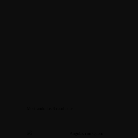
C/ Reina Sofía, 4, 30880 Águilas, Murcia
LLAMAR
Inicio
Entrantes
Contac
Mostrando los 8 resultados