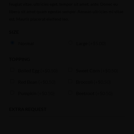
feugiat vitae, ultricies eget, tempor sit amet, ante. Donec eu
libero sit amet quam egestas semper. Aenean ultricies mi vitae
est. Mauris placerat eleifend leo.
SIZE
Normal
Large
(+$5.00)
TOPPING
Boiled Egg
(+$0.50)
Sweet Corn
(+$0.50)
Red Bean
(+$0.50)
Broccoli
(+$0.50)
Pumpkin
(+$0.50)
Beetroot
(+$0.50)
EXTRA REQUEST