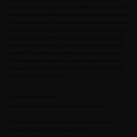
libero sit amet quam egestas semper. Aenean ultricies mi vitae
est. Mauris placerat eleifend leo. Quisque sit amet est et sapien
ullamcorper pharetra. Vestibulum erat wisi, condimentum sed,
commodo vitae, ornare sit amet, wisi. Aenean fermentum, elit
eget tincidunt condimentum, eros ipsum rutrum orci, sagittis
tempus lacus enim ac dui. Donec non enim in turpis pulvinar
facilisis. Ut felis. Praesent dapibus, neque id cursus faucibus,
tortor neque egestas augue, eu vulputate magna eros eu erat.
Aliquam erat volutpat. Nam dui mi, tincidunt quis, accumsan
porttitor, facilisis luctus, metus
No hay valoraciones aún.
Sé el primero en valorar “Italian Source Mushroom”
Tu dirección de correo electrónico no será publicada.
Los
campos obligatorios están marcados con
*