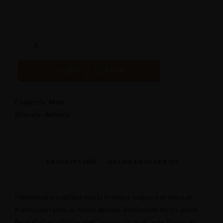
AÑADIR AL CARRITO
Categoría:
Main
Etiqueta:
delivery
Pellentesque habitant morbi tristique senectus et netus et
malesuada fames ac turpis egestas. Vestibulum tortor quam,
feugiat vitae, ultricies eget, tempor sit amet, ante. Donec eu