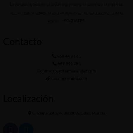
La comida tradicional asturiana repone el cuerpo y el espíritu.
«La verdadera sabiduría está en diferenciar la sidra asturiana de la
-SÓCRATES.
vasca.»
Contacto
968 44 91 61
669 546 284
contacto@casamenendez.com
casamenendez.com
Localización
C. Reina Sofía, 4, 30880 Águilas, Murcia