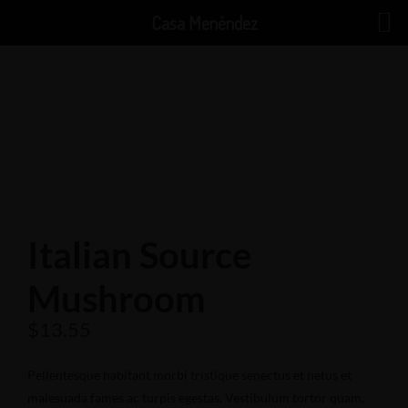
Casa Menéndez
C/ Reina Sofía, 4, 30880 Águilas, Murcia
LLAMAR SIEMPRE PARA RESERVAR 968 449 161 – 669 546
284
Italian Source
Mushroom
$
13.55
Pellentesque habitant morbi tristique senectus et netus et
malesuada fames ac turpis egestas. Vestibulum tortor quam,